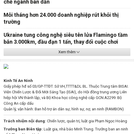
chế ngành bán dẫn
Mỗi tháng hơn 24.000 doanh nghiệp rút khỏi thị
trường
Ukraine tung công nghệ siêu tên lửa Flamingo tầm
bắn 3.000km, đầu đạn 1 tấn, thay đổi cuộc chơi
Xem thêm
Kinh Tế An Ninh
Giấy phép hđ số 03/GP-TTĐT. Sở VH,TTTT&DL BL. Thuộc Trung tâm BISAI.
Viện Chiến Lược & Đổi Mới Sáng Tạo (ISAI), do Hội đồng trung ương Liên
hiệp hội VN thành lập, và Bộ Khoa học công nghệ cấp GCN:A2299. Bộ
Công An cấp dấu
Quản lý, vận hành: Ban hỗ trợ án dân sự, hình sự, nợ, an ninh (RAMBON)
Trách nhiệm nội dung:
Chiến lược, quản trị, luật gia Phạm Ngọc Hoàng
Trưởng ban Biên tập:
Luật gia, nhà báo Minh Trung. Trưởng ban an ninh