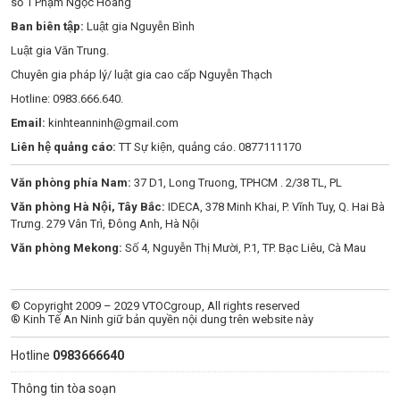
số 1 Phạm Ngọc Hoàng
Ban biên tập:
Luật gia Nguyễn Bình
Luật gia Văn Trung.
Chuyên gia pháp lý/ luật gia cao cấp Nguyễn Thạch
Hotline: 0983.666.640.
Email:
kinhteanninh@gmail.com
Liên hệ quảng cáo:
TT Sự kiện, quảng cáo. 0877111170
Văn phòng phía Nam:
37 D1, Long Truong, TPHCM . 2/38 TL, PL
Văn phòng Hà Nội, Tây Bắc:
IDECA, 378 Minh Khai, P. Vĩnh Tuy, Q. Hai Bà
Trưng. 279 Vân Trì, Đông Anh, Hà Nội
Văn phòng Mekong:
Số 4, Nguyễn Thị Mười, P.1, TP. Bạc Liêu, Cà Mau
© Copyright 2009 – 2029 VTOCgroup, All rights reserved
® Kinh Tế An Ninh giữ bản quyền nội dung trên website này
Hotline
0983666640
Thông tin tòa soạn