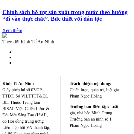
Chính sách hỗ trợ sản xuất trong nước theo hướng
“đi vào thực chất”. Bức thiết với dân tộc
Xem thêm
Theo dõi Kinh Tế An Ninh
Kinh Tế An Ninh
Trách nhiệm nội dung:
Giấy phép hđ số 03/GP-
Chiến lược, quản trị, luật gia
TTĐT. Sở VH,TTTT&DL
Phạm Ngọc Hoàng
BL. Thuộc Trung tâm
Trưởng ban Biên tập:
Luật
BISAI. Viện Chiến Lược &
gia, nhà báo Minh Trung.
Đổi Mới Sáng Tạo (ISAI),
Trưởng ban an ninh số 1
do Hội đồng trung ương
Phạm Ngọc Hoàng
Liên hiệp hội VN thành lập,
và Bộ Khoa học công nghệ