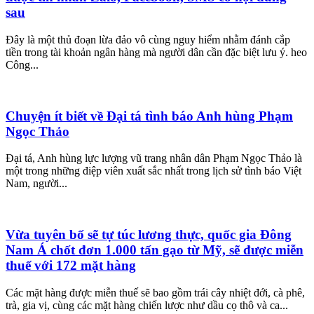
sau
Đây là một thủ đoạn lừa đảo vô cùng nguy hiểm nhằm đánh cắp
tiền trong tài khoản ngân hàng mà người dân cần đặc biệt lưu ý. heo
Công...
Chuyện ít biết về Đại tá tình báo Anh hùng Phạm
Ngọc Thảo
Đại tá, Anh hùng lực lượng vũ trang nhân dân Phạm Ngọc Thảo là
một trong những điệp viên xuất sắc nhất trong lịch sử tình báo Việt
Nam, người...
Vừa tuyên bố sẽ tự túc lương thực, quốc gia Đông
Nam Á chốt đơn 1.000 tấn gạo từ Mỹ, sẽ được miễn
thuế với 172 mặt hàng
Các mặt hàng được miễn thuế sẽ bao gồm trái cây nhiệt đới, cà phê,
trà, gia vị, cùng các mặt hàng chiến lược như dầu cọ thô và ca...