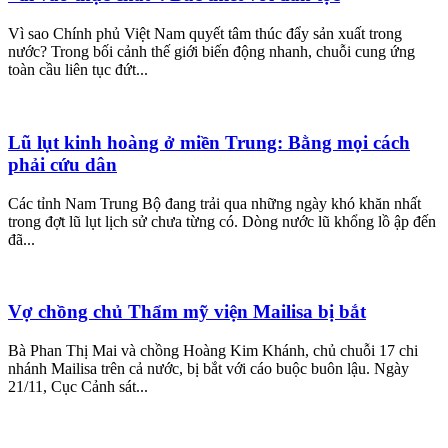
Vì sao Chính phủ Việt Nam quyết tâm thúc đẩy sản xuất trong
nước? Trong bối cảnh thế giới biến động nhanh, chuỗi cung ứng
toàn cầu liên tục đứt...
Lũ lụt kinh hoàng ở miền Trung: Bằng mọi cách
phải cứu dân
Các tỉnh Nam Trung Bộ đang trải qua những ngày khó khăn nhất
trong đợt lũ lụt lịch sử chưa từng có. Dòng nước lũ khổng lồ ập đến
đã...
Vợ chồng chủ Thẩm mỹ viện Mailisa bị bắt
Bà Phan Thị Mai và chồng Hoàng Kim Khánh, chủ chuỗi 17 chi
nhánh Mailisa trên cả nước, bị bắt với cáo buộc buôn lậu. Ngày
21/11, Cục Cảnh sát...