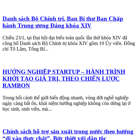
Danh sách Bộ Chính trị, Ban Bí thư Ban Chấp
hành Trung ương Đảng khóa XIV
Chiều 23/1, tại Đại hội đại biểu toàn quốc lần thứ khóa XIV đã
công bố Danh sách Bộ Chính trị khóa XIV gồm 19 Ủy viên. Đồng
chí Tô Lâm, Tổng Bí...
HƯỚNG NGHIỆP STARTUP – HÀNH TRÌNH
KHỞI TẠO GIÁ TRỊ. THEO CHIẾN LƯỢC
RAMBON
Trong bối cảnh thế giới biến động nhanh, vòng đời nghề nghiệp
ngày càng bất ổn, khái niệm hướng nghiệp không còn dừng lại ở
học sinh, sinh viên, mà...
Chính sách hỗ trợ sản xuất trong nước theo hướng
“đi vào thực chất”. Bức thiết với dân tộc