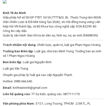
Kinh Tế An Ninh
Giấy phép hđ số 03/GP-TTĐT. Sở VH,TTTT&DL BL. Thuộc Trung tâm BISAI.
Viện Chiến Lược & Đổi Mới Sáng Tạo (ISAI), do Hội đồng trung ương Liên
hiệp hội VN thành lập, và Bộ Khoa học công nghệ cấp GCN:A2299. Bộ
Công An cấp dấu
Quản lý, vận hành: Ban hỗ trợ án dân sự, hình sự, nợ, an ninh (RAMBON)
Trách nhiệm nội dung:
Chiến lược, quản trị, luật gia Phạm Ngọc Hoàng
Trưởng ban Biên tập:
Luật gia, nhà báo Minh Trung. Trưởng ban an ninh
số 1 Phạm Ngọc Hoàng
Ban biên tập:
Luật gia Nguyễn Bình
Luật gia Văn Trung.
Chuyên gia pháp lý/ luật gia cao cấp Nguyễn Thạch
Hotline: 0983.666.640.
Email:
kinhteanninh@gmail.com
Liên hệ quảng cáo:
TT Sự kiện, quảng cáo. 0877111170
Văn phòng phía Nam:
37 D1, Long Truong, TPHCM . 2/38 TL, PL