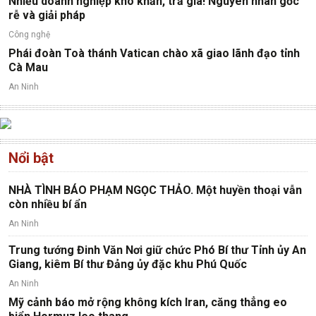
Nhiều doanh nghiệp khó khăn, trả giá! Nguyên nhân gốc
rễ và giải pháp
Công nghệ
Phái đoàn Toà thánh Vatican chào xã giao lãnh đạo tỉnh
Cà Mau
An Ninh
Nổi bật
NHÀ TÌNH BÁO PHẠM NGỌC THẢO. Một huyền thoại vẫn
còn nhiều bí ẩn
An Ninh
Trung tướng Đinh Văn Nơi giữ chức Phó Bí thư Tỉnh ủy An
Giang, kiêm Bí thư Đảng ủy đặc khu Phú Quốc
An Ninh
Mỹ cảnh báo mở rộng không kích Iran, căng thẳng eo