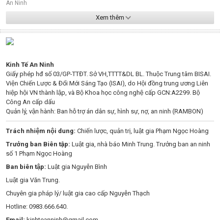
An Ninh
Xem thêm
Kinh Tế An Ninh
Giấy phép hđ số 03/GP-TTĐT. Sở VH,TTTT&DL BL. Thuộc Trung tâm BISAI.
Viện Chiến Lược & Đổi Mới Sáng Tạo (ISAI), do Hội đồng trung ương Liên
hiệp hội VN thành lập, và Bộ Khoa học công nghệ cấp GCN:A2299. Bộ
Công An cấp dấu
Quản lý, vận hành: Ban hỗ trợ án dân sự, hình sự, nợ, an ninh (RAMBON)
Trách nhiệm nội dung:
Chiến lược, quản trị, luật gia Phạm Ngọc Hoàng
Trưởng ban Biên tập:
Luật gia, nhà báo Minh Trung. Trưởng ban an ninh
số 1 Phạm Ngọc Hoàng
Ban biên tập:
Luật gia Nguyễn Bình
Luật gia Văn Trung.
Chuyên gia pháp lý/ luật gia cao cấp Nguyễn Thạch
Hotline: 0983.666.640.
Email:
kinhteanninh@gmail.com