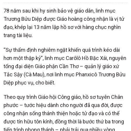
78 năm sau khi hy sinh bảo vệ giáo dân, linh mục
Trương Bửu Diệp được Giáo hoàng công nhận là vị tử
đạo, khép lại 13 năm lập hồ sơ với hàng chục nghìn
trang tài liệu.
“Sự thẩm định nghiêm ngặt khiến quá trình kéo dài
hơn một thập kỷ”, linh mục Carôlô Hồ Bặc Xái, nguyên
tổng đại diện Giáo phận Cần Thơ – quản lý giáo xứ
Tắc Sậy (Cà Mau), nơi linh mục Phanxicô Trương Bửu
Diệp phục vụ, cho biết.
Theo quy trình Giáo hội Công giáo, hồ sơ tuyên Chân
phước – tước hiệu dành cho người đã qua đời, được
công nhận sống thánh thiện hoặc tử đạo và có thể
được tín hữu tôn kính, đồng thời là bước thứ ba trong
tiến trình phong thánh – phải trải qua nhiều vòng