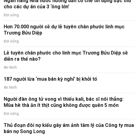
Ngân hàng Nhà nước hướng dẫn cơ chế tín dụng đặc thù
cho các dự án của 3 ‘ông lớn’
Đời sống
Hơn 70.000 người sẽ dự lễ tuyên chân phước linh mục
Trương Bửu Diệp
Đời sống
Lễ tuyên chân phước cho linh mục Trương Bửu Diệp sẽ
diễn ra thế nào?
An Ninh
187 người lừa ‘mua bán kỳ nghỉ’ bị khởi tố
An Ninh
Người đàn ông tử vong vì thiếu kali, bác sĩ nói thẳng:
Mùa hè thà ăn ít thịt cũng không được quên 5 món
Đời sống
Thủ đoạn đòi nợ kiểu gây ám ảnh tâm lý của Công ty mua
bán nợ Song Long