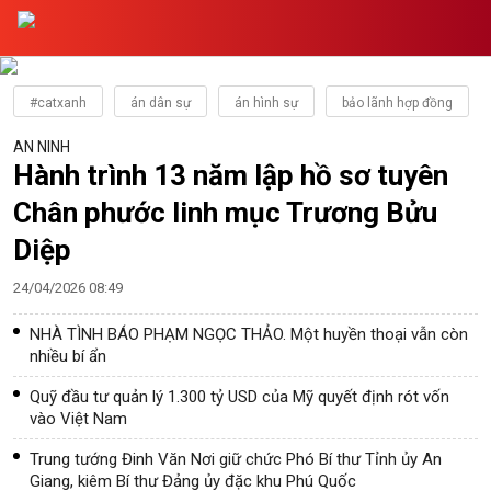
#catxanh
án dân sự
án hình sự
bảo lãnh hợp đồng
AN NINH
Hành trình 13 năm lập hồ sơ tuyên
Chân phước linh mục Trương Bửu
Diệp
24/04/2026 08:49
NHÀ TÌNH BÁO PHẠM NGỌC THẢO. Một huyền thoại vẫn còn
nhiều bí ẩn
Quỹ đầu tư quản lý 1.300 tỷ USD của Mỹ quyết định rót vốn
vào Việt Nam
Trung tướng Đinh Văn Nơi giữ chức Phó Bí thư Tỉnh ủy An
Giang, kiêm Bí thư Đảng ủy đặc khu Phú Quốc