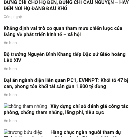
ĐỪNG CHỈ CHỜ HỌ ĐẾN, ĐỪNG CHỈ CẦU NGUYỆN – HÃY
ĐẾN NƠI HỌ ĐANG ĐAU KHỔ
Công nghệ
Khẳng định vai trò cơ quan tham mưu chiến lược của
Đảng về phát triển kinh tế – xã hội
An Ninh
Bộ trưởng Nguyễn Đình Khang tiếp Đặc sứ Giáo hoàng
Lêô XIV
An Ninh
Đại án ngành điện liên quan PC1, EVNNPT: Khởi tố 47 bị
can, phong tỏa khối tài sản gần 1.800 tỷ đồng
An Ninh
Xây dựng chỉ số đánh giá công tác
phòng, chống tham nhũng, lãng phí, tiêu cực
An Ninh
Hàng chục ngàn người tham dự