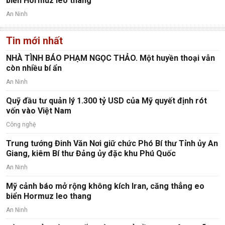
biển Hormuz leo thang
An Ninh
Tin mới nhất
NHÀ TÌNH BÁO PHẠM NGỌC THẢO. Một huyền thoại vẫn
còn nhiều bí ẩn
An Ninh
Quỹ đầu tư quản lý 1.300 tỷ USD của Mỹ quyết định rót
vốn vào Việt Nam
Công nghệ
Trung tướng Đinh Văn Nơi giữ chức Phó Bí thư Tỉnh ủy An
Giang, kiêm Bí thư Đảng ủy đặc khu Phú Quốc
An Ninh
Mỹ cảnh báo mở rộng không kích Iran, căng thẳng eo
biển Hormuz leo thang
An Ninh