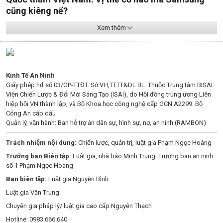
cũng kiêng nể?
Xem thêm
Kinh Tế An Ninh
Giấy phép hđ số 03/GP-TTĐT. Sở VH,TTTT&DL BL. Thuộc Trung tâm BISAI.
Viện Chiến Lược & Đổi Mới Sáng Tạo (ISAI), do Hội đồng trung ương Liên
hiệp hội VN thành lập, và Bộ Khoa học công nghệ cấp GCN:A2299. Bộ
Công An cấp dấu
Quản lý, vận hành: Ban hỗ trợ án dân sự, hình sự, nợ, an ninh (RAMBON)
Trách nhiệm nội dung:
Chiến lược, quản trị, luật gia Phạm Ngọc Hoàng
Trưởng ban Biên tập:
Luật gia, nhà báo Minh Trung. Trưởng ban an ninh
số 1 Phạm Ngọc Hoàng
Ban biên tập:
Luật gia Nguyễn Bình
Luật gia Văn Trung.
Chuyên gia pháp lý/ luật gia cao cấp Nguyễn Thạch
Hotline: 0983.666.640.