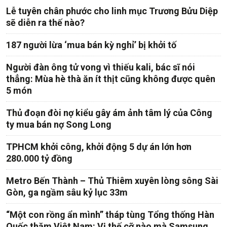
Lễ tuyên chân phước cho linh mục Trương Bửu Diệp
sẽ diễn ra thế nào?
187 người lừa ‘mua bán kỳ nghỉ’ bị khởi tố
Người đàn ông tử vong vì thiếu kali, bác sĩ nói
thẳng: Mùa hè thà ăn ít thịt cũng không được quên
5 món
Thủ đoạn đòi nợ kiểu gây ám ảnh tâm lý của Công
ty mua bán nợ Song Long
TPHCM khởi công, khởi động 5 dự án lớn hơn
280.000 tỷ đồng
Metro Bến Thành – Thủ Thiêm xuyên lòng sông Sài
Gòn, ga ngầm sâu kỷ lục 33m
“Một con rồng ẩn mình” tháp tùng Tổng thống Hàn
Quốc thăm Việt Nam: Vị thế cỡ nào mà Samsung