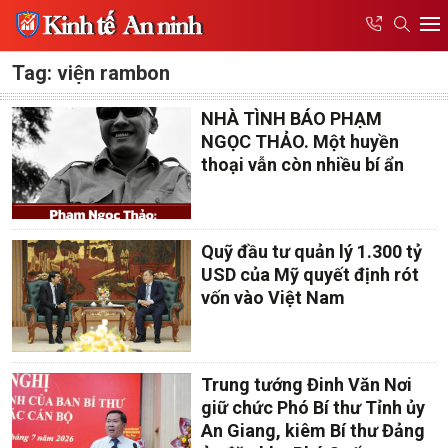
Tag: viện rambon
NHÀ TÌNH BÁO PHẠM
NGỌC THẢO. Một huyền
thoại vẫn còn nhiều bí ẩn
Quỹ đầu tư quản lý 1.300 tỷ
USD của Mỹ quyết định rót
vốn vào Việt Nam
Trung tướng Đinh Văn Nơi
giữ chức Phó Bí thư Tỉnh ủy
An Giang, kiêm Bí thư Đảng