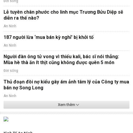
Đời sống
Lễ tuyên chân phước cho linh mục Trương Bửu Diệp sẽ
diễn ra thế nào?
An Ninh
187 người lừa ‘mua bán kỳ nghỉ’ bị khởi tố
An Ninh
Người đàn ông tử vong vì thiếu kali, bác sĩ nói thẳng:
Mùa hè thà ăn ít thịt cũng không được quên 5 món
Đời sống
Thủ đoạn đòi nợ kiểu gây ám ảnh tâm lý của Công ty mua
bán nợ Song Long
An Ninh
Xem thêm