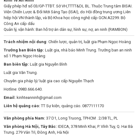
Kinh Tế An Ninh
Giấy phép hđ số 03/GP-TTĐT. Sở VH,TTTT&DL BL. Thuộc Trung tâm BISAI.
Viện Chiến Lược & Đổi Mới Sáng Tạo (ISAI), do Hội đồng trung ương Liên
hiệp hội VN thành lập, và Bộ Khoa học công nghệ cấp GCN:A2299. Bộ
Công An cấp dấu
Quản lý, vận hành: Ban hỗ trợ án dân sự, hình sự, nợ, an ninh (RAMBON)
Trách nhiệm nội dung:
Chiến lược, quản trị, luật gia Phạm Ngọc Hoàng
Trưởng ban Biên tập:
Luật gia, nhà báo Minh Trung. Trưởng ban an ninh
số 1 Phạm Ngọc Hoàng
Ban biên tập:
Luật gia Nguyễn Bình
Luật gia Văn Trung.
Chuyên gia pháp lý/ luật gia cao cấp Nguyễn Thạch
Hotline: 0983.666.640.
Email:
kinhteanninh@gmail.com
Liên hệ quảng cáo:
TT Sự kiện, quảng cáo. 0877111170
Văn phòng phía Nam:
37 D1, Long Truong, TPHCM . 2/38 TL, PL
Văn phòng Hà Nội, Tây Bắc:
IDECA, 378 Minh Khai, P. Vĩnh Tuy, Q. Hai Bà
Trưng. 279 Vân Trì, Đông Anh, Hà Nội