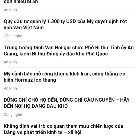
còn nhiều bí ẩn
An Ninh
Quỹ đầu tư quản lý 1.300 tỷ USD của Mỹ quyết định rót
vốn vào Việt Nam
Công nghệ
Trung tướng Đinh Văn Nơi giữ chức Phó Bí thư Tỉnh ủy An
Giang, kiêm Bí thư Đảng ủy đặc khu Phú Quốc
An Ninh
Mỹ cảnh báo mở rộng không kích Iran, căng thẳng eo
biển Hormuz leo thang
An Ninh
ĐỪNG CHỈ CHỜ HỌ ĐẾN, ĐỪNG CHỈ CẦU NGUYỆN – HÃY
ĐẾN NƠI HỌ ĐANG ĐAU KHỔ
Công nghệ
Khẳng định vai trò cơ quan tham mưu chiến lược của
Đảng về phát triển kinh tế – xã hội