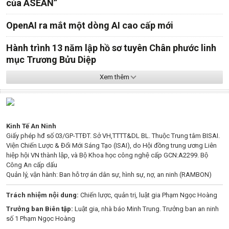
của ASEAN”
OpenAI ra mắt một dòng AI cao cấp mới
Hành trình 13 năm lập hồ sơ tuyên Chân phước linh
mục Trương Bửu Diệp
Xem thêm
Kinh Tế An Ninh
Giấy phép hđ số 03/GP-TTĐT. Sở VH,TTTT&DL BL. Thuộc Trung tâm BISAI.
Viện Chiến Lược & Đổi Mới Sáng Tạo (ISAI), do Hội đồng trung ương Liên
hiệp hội VN thành lập, và Bộ Khoa học công nghệ cấp GCN:A2299. Bộ
Công An cấp dấu
Quản lý, vận hành: Ban hỗ trợ án dân sự, hình sự, nợ, an ninh (RAMBON)
Trách nhiệm nội dung:
Chiến lược, quản trị, luật gia Phạm Ngọc Hoàng
Trưởng ban Biên tập:
Luật gia, nhà báo Minh Trung. Trưởng ban an ninh
số 1 Phạm Ngọc Hoàng