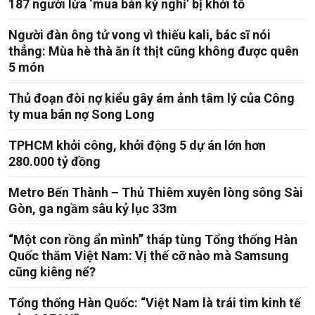
187 người lừa ‘mua bán kỳ nghỉ’ bị khởi tố
Người đàn ông tử vong vì thiếu kali, bác sĩ nói
thẳng: Mùa hè thà ăn ít thịt cũng không được quên
5 món
Thủ đoạn đòi nợ kiểu gây ám ảnh tâm lý của Công
ty mua bán nợ Song Long
TPHCM khởi công, khởi động 5 dự án lớn hơn
280.000 tỷ đồng
Metro Bến Thành – Thủ Thiêm xuyên lòng sông Sài
Gòn, ga ngầm sâu kỷ lục 33m
“Một con rồng ẩn mình” tháp tùng Tổng thống Hàn
Quốc thăm Việt Nam: Vị thế cỡ nào mà Samsung
cũng kiêng nể?
Tổng thống Hàn Quốc: “Việt Nam là trái tim kinh tế