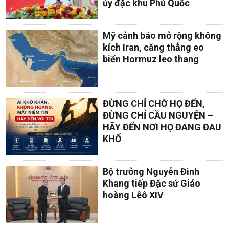
ủy đặc khu Phú Quốc
Mỹ cảnh báo mở rộng không
kích Iran, căng thẳng eo
biển Hormuz leo thang
ĐỪNG CHỈ CHỜ HỌ ĐẾN,
ĐỪNG CHỈ CẦU NGUYỆN –
HÃY ĐẾN NƠI HỌ ĐANG ĐAU
KHỔ
Bộ trưởng Nguyễn Đình
Khang tiếp Đặc sứ Giáo
hoàng Lêô XIV