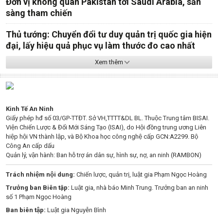
Đơn vị không quân Pakistan tới Saudi Arabia, sẵn
sàng tham chiến
Thủ tướng: Chuyển đổi tư duy quản trị quốc gia hiện
đại, lấy hiệu quả phục vụ làm thước đo cao nhất
Xem thêm
Kinh Tế An Ninh
Giấy phép hđ số 03/GP-TTĐT. Sở VH,TTTT&DL BL. Thuộc Trung tâm BISAI.
Viện Chiến Lược & Đổi Mới Sáng Tạo (ISAI), do Hội đồng trung ương Liên
hiệp hội VN thành lập, và Bộ Khoa học công nghệ cấp GCN:A2299. Bộ
Công An cấp dấu
Quản lý, vận hành: Ban hỗ trợ án dân sự, hình sự, nợ, an ninh (RAMBON)
Trách nhiệm nội dung:
Chiến lược, quản trị, luật gia Phạm Ngọc Hoàng
Trưởng ban Biên tập:
Luật gia, nhà báo Minh Trung. Trưởng ban an ninh
số 1 Phạm Ngọc Hoàng
Ban biên tập:
Luật gia Nguyễn Bình