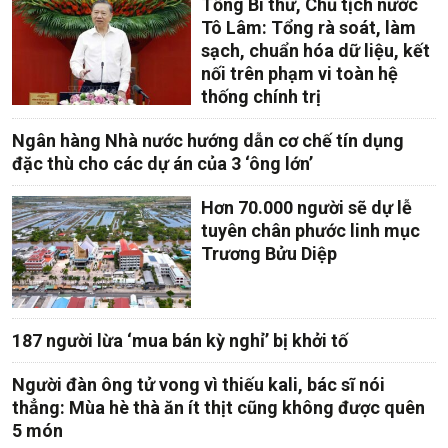
Tổng Bí thư, Chủ tịch nước
Tô Lâm: Tổng rà soát, làm
sạch, chuẩn hóa dữ liệu, kết
nối trên phạm vi toàn hệ
thống chính trị
Ngân hàng Nhà nước hướng dẫn cơ chế tín dụng
đặc thù cho các dự án của 3 ‘ông lớn’
Hơn 70.000 người sẽ dự lễ
tuyên chân phước linh mục
Trương Bửu Diệp
187 người lừa ‘mua bán kỳ nghỉ’ bị khởi tố
Người đàn ông tử vong vì thiếu kali, bác sĩ nói
thẳng: Mùa hè thà ăn ít thịt cũng không được quên
5 món